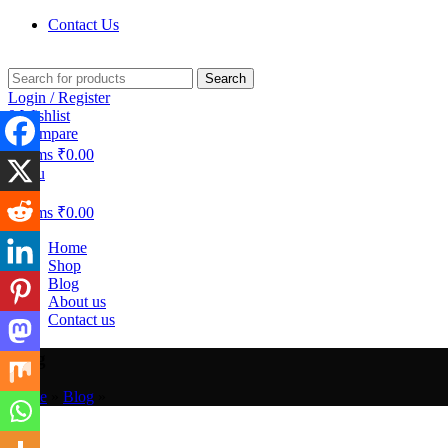
Contact Us
Search
Login / Register
0
Wishlist
0
Compare
0
items
₹
0.00
Menu
0
items
₹
0.00
Home
Shop
Blog
About us
Contact us
Blog
Home
»
Blog
»
Blog